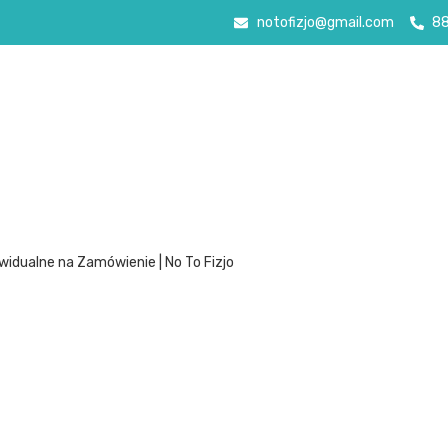
notofizjo@gmail.com
8
widualne na Zamówienie | No To Fizjo