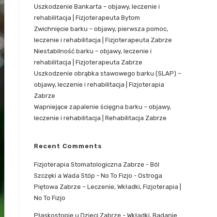
Uszkodzenie Bankarta – objawy, leczenie i
rehabilitacja | Fizjoterapeuta Bytom
Zwichnięcie barku – objawy, pierwsza pomoc,
leczenie i rehabilitacja | Fizjoterapeuta Zabrze
Niestabilność barku – objawy, leczenie i
rehabilitacja | Fizjoterapeuta Zabrze
Uszkodzenie obrąbka stawowego barku (SLAP) –
objawy, leczenie i rehabilitacja | Fizjoterapia
Zabrze
Wapniejące zapalenie ścięgna barku – objawy,
leczenie i rehabilitacja | Rehabilitacja Zabrze
Recent Comments
Fizjoterapia Stomatologiczna Zabrze - Ból
Szczęki a Wada Stóp - No To Fizjo
-
Ostroga
Piętowa Zabrze – Leczenie, Wkładki, Fizjoterapia |
No To Fizjo
Płaskostopie u Dzieci Zabrze - Wkładki, Badanie