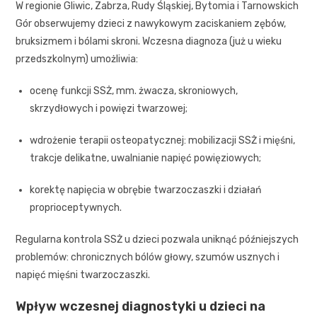
W regionie Gliwic, Zabrza, Rudy Śląskiej, Bytomia i Tarnowskich
Gór obserwujemy dzieci z nawykowym zaciskaniem zębów,
bruksizmem i bólami skroni. Wczesna diagnoza (już u wieku
przedszkolnym) umożliwia:
ocenę funkcji SSŻ, mm. żwacza, skroniowych,
skrzydłowych i powięzi twarzowej;
wdrożenie terapii osteopatycznej: mobilizacji SSŻ i mięśni,
trakcje delikatne, uwalnianie napięć powięziowych;
korektę napięcia w obrębie twarzoczaszki i działań
proprioceptywnych.
Regularna kontrola SSŻ u dzieci pozwala uniknąć późniejszych
problemów: chronicznych bólów głowy, szumów usznych i
napięć mięśni twarzoczaszki.
Wpływ wczesnej diagnostyki u dzieci na