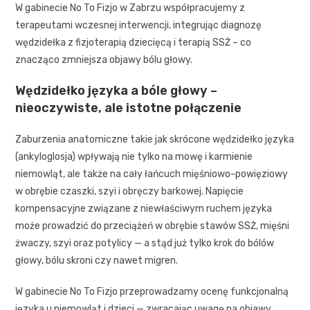
W gabinecie No To Fizjo w Zabrzu współpracujemy z
terapeutami wczesnej interwencji, integrując diagnozę
wędzidełka z fizjoterapią dziecięcą i terapią SSŻ – co
znacząco zmniejsza objawy bólu głowy.
Wędzidełko języka a bóle głowy –
nieoczywiste, ale istotne połączenie
Zaburzenia anatomiczne takie jak skrócone wędzidełko języka
(ankyloglosja) wpływają nie tylko na mowę i karmienie
niemowląt, ale także na cały łańcuch mięśniowo-powięziowy
w obrębie czaszki, szyi i obręczy barkowej. Napięcie
kompensacyjne związane z niewłaściwym ruchem języka
może prowadzić do przeciążeń w obrębie stawów SSŻ, mięśni
żwaczy, szyi oraz potylicy — a stąd już tylko krok do bólów
głowy, bólu skroni czy nawet migren.
W gabinecie No To Fizjo przeprowadzamy ocenę funkcjonalną
języka u niemowląt i dzieci — zwracając uwagę na objawy