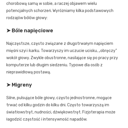
chorobową samą w sobie, a raczej objawem wielu
potencjalnych schorzeń. Wyróżniamy kilka podstawowych
rodzajów bólów głowy:
➤ Bóle napięciowe
Najczęstsze, często związane z długotrwałym napięciem
mięśni szyi i karku. Towarzyszy im uczucie ucisku, „obręczy”
wokół głowy. Zwykle obustronne, nasilające się po pracy przy
komputerze lub długim siedzeniu. Typowe dla osób z
nieprawidłową postawą.
➤ Migreny
Silne, pulsujące bóle głowy, często jednostronne, mogące
trwać od kilku godzin do kilku dni. Często towarzyszą im
światłowstręt, nudności, dźwiękowstręt. Fizjoterapia może
łagodzić częstość i intensywność napadów.