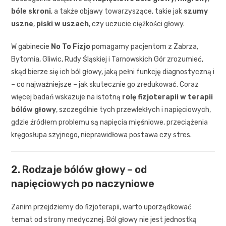
bóle skroni
, a także objawy towarzyszące, takie jak
szumy
uszne
,
piski w uszach
, czy uczucie ciężkości głowy.
W gabinecie
No To Fizjo
pomagamy pacjentom z Zabrza,
Bytomia, Gliwic, Rudy Śląskiej i Tarnowskich Gór zrozumieć,
skąd bierze się ich ból głowy, jaką pełni funkcję diagnostyczną i
– co najważniejsze – jak skutecznie go zredukować. Coraz
więcej badań wskazuje na istotną
rolę fizjoterapii w terapii
bólów głowy
, szczególnie tych przewlekłych i napięciowych,
gdzie źródłem problemu są napięcia mięśniowe, przeciążenia
kręgosłupa szyjnego, nieprawidłowa postawa czy stres.
2. Rodzaje bólów głowy – od
napięciowych po naczyniowe
Zanim przejdziemy do fizjoterapii, warto uporządkować
temat od strony medycznej. Ból głowy nie jest jednostką