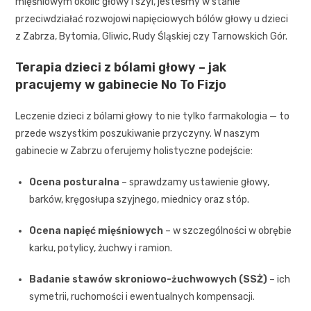
mięśniowym okolic głowy i szyi, jesteśmy w stanie
przeciwdziałać rozwojowi napięciowych bólów głowy u dzieci
z Zabrza, Bytomia, Gliwic, Rudy Śląskiej czy Tarnowskich Gór.
Terapia dzieci z bólami głowy – jak
pracujemy w gabinecie No To Fizjo
Leczenie dzieci z bólami głowy to nie tylko farmakologia — to
przede wszystkim poszukiwanie przyczyny. W naszym
gabinecie w Zabrzu oferujemy holistyczne podejście:
Ocena posturalna
– sprawdzamy ustawienie głowy,
barków, kręgosłupa szyjnego, miednicy oraz stóp.
Ocena napięć mięśniowych
– w szczególności w obrębie
karku, potylicy, żuchwy i ramion.
Badanie stawów skroniowo-żuchwowych (SSŻ)
– ich
symetrii, ruchomości i ewentualnych kompensacji.