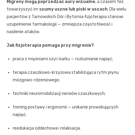
Migreny mogą poprzedzać aury wizualne
, a czasem też
towarzyszyć im
szumy uszne lub piski w uszach
. Dla wielu
pacjentów z Tarnowskich Gór i Bytomia fizjoterapia stanowi
uzupełnienie farmakologii — zmniejsza częstotliwość i
nasilenie ataków.
Jak fizjoterapia pomaga przy migrenie?
:
praca z mięśniami szyi i karku — rozluźnianie napięć;
terapia czaszkowo-krzyżowa stabilizująca rytm płynu
mózgowo-rdzeniowego;
techniki neuromobilizacji nerwów czaszkowych;
trening postawy i ergonomii — unikanie prowokujących
napięć;
reedukacja oddechowa i relaksacja.