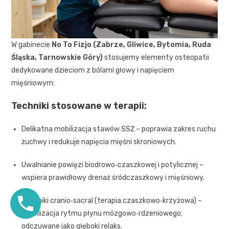
W gabinecie
No To Fizjo (Zabrze, Gliwice, Bytomia, Ruda
Śląska, Tarnowskie Góry)
stosujemy elementy osteopatii
dedykowane dzieciom z bólami głowy i napięciem
mięśniowym:
Techniki stosowane w terapii:
Delikatna mobilizacja stawów SSŻ – poprawia zakres ruchu
żuchwy i redukuje napięcia mięśni skroniowych.
Uwalnianie powięzi biodrowo‑czaszkowej i potylicznej –
wspiera prawidłowy drenaż śródczaszkowy i mięśniowy.
Techniki cranio‑sacral (terapia czaszkowo‑krzyżowa) –
stabilizacja rytmu płynu mózgowo‑rdzeniowego;
odczuwane jako głęboki relaks.