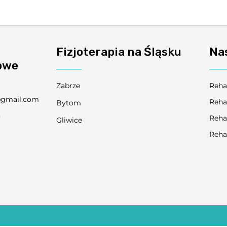
Fizjoterapia na Śląsku
Na
owe
Zabrze
Reha
@gmail.com
Reha
Bytom
3
Reha
Gliwice
9
Reha
© COPYRIGHT 2024
NO TO FIZJO