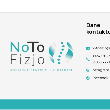
Dane
kontakt
notofizjo
88242282
53033633
Instagram
Facebook