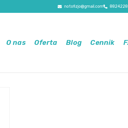
notofizjo@gmail.com
8824228
O nas
Oferta
Blog
Cennik