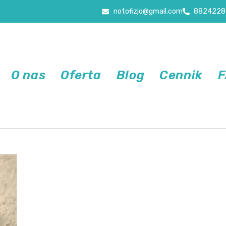
notofizjo@gmail.com
8824228
O nas
Oferta
Blog
Cennik