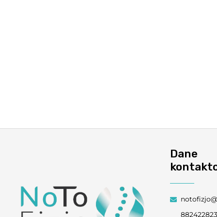
Dane
kontakt
notofizjo
88242282