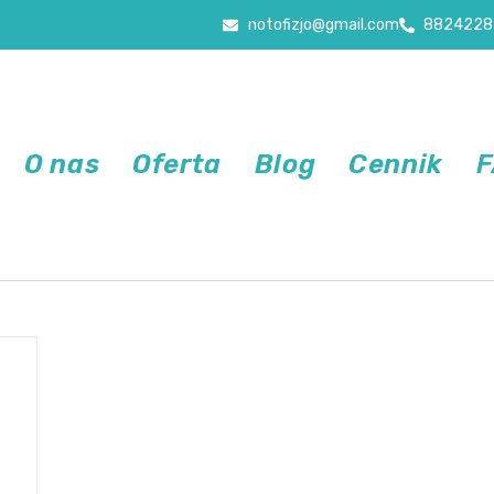
notofizjo@gmail.com
8824228
O nas
Oferta
Blog
Cennik