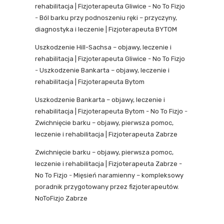
rehabilitacja | Fizjoterapeuta Gliwice - No To Fizjo
-
Ból barku przy podnoszeniu ręki – przyczyny,
diagnostyka i leczenie | Fizjoterapeuta BYTOM
Uszkodzenie Hill-Sachsa – objawy, leczenie i
rehabilitacja | Fizjoterapeuta Gliwice - No To Fizjo
-
Uszkodzenie Bankarta – objawy, leczenie i
rehabilitacja | Fizjoterapeuta Bytom
Uszkodzenie Bankarta – objawy, leczenie i
rehabilitacja | Fizjoterapeuta Bytom - No To Fizjo
-
Zwichnięcie barku – objawy, pierwsza pomoc,
leczenie i rehabilitacja | Fizjoterapeuta Zabrze
Zwichnięcie barku – objawy, pierwsza pomoc,
leczenie i rehabilitacja | Fizjoterapeuta Zabrze -
No To Fizjo
-
Mięsień naramienny – kompleksowy
poradnik przygotowany przez fizjoterapeutów.
NoToFizjo Zabrze