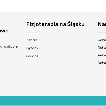
Fizjoterapia na Śląsku
Na
owe
Zabrze
Reha
@gmail.com
Reha
Bytom
3
Reha
Gliwice
9
Reha
© COPYRIGHT 2024
NO TO FIZJO