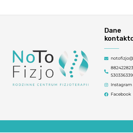
Dane
kontakt
notofizjo
88242282
53033633
Instagram
Facebook