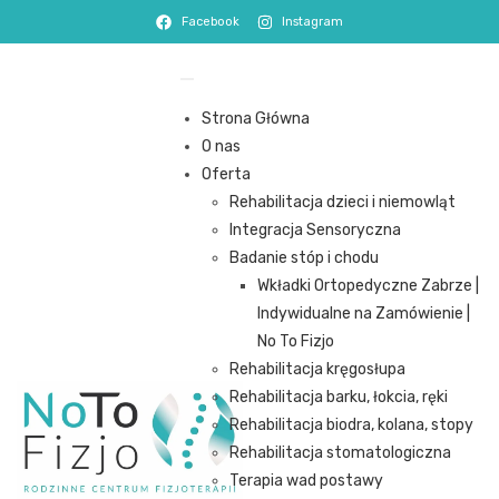
Facebook
Instagram
Strona Główna
O nas
Oferta
Rehabilitacja dzieci i niemowląt
Integracja Sensoryczna
Badanie stóp i chodu
Wkładki Ortopedyczne Zabrze |
Indywidualne na Zamówienie |
No To Fizjo
Rehabilitacja kręgosłupa
Rehabilitacja barku, łokcia, ręki
Rehabilitacja biodra, kolana, stopy
Rehabilitacja stomatologiczna
Terapia wad postawy