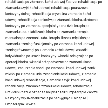
rehabilitacja po złamaniu kości udowej Zabrze
,
rehabilitacja po
złamaniu szyjki kości udowej
,
rehabilitacja pourazowa
kończyny dolnej
,
rehabilitacja prywatna złamanie kości
udowej
,
rehabilitacja seniorów po złamaniu biodra
,
skrócenie
kończyny po złamaniu
,
specjalistyczna fizjoterapia po
złamaniu uda
,
stabilizacja biodra po złamaniu
,
terapia
manualna po złamaniu uda
,
terapia tkanek miękkich po
złamaniu
,
trening funkcjonalny po złamaniu kości udowej
,
trening równowagi po złamaniu kości udowej
,
wkładki
indywidualne po urazie kończyny
,
wkładki odciążające po
operacji biodra
,
wkładki ortopedyczne po złamaniu kości
udowej
,
zaburzenia chodu po złamaniu kości udowej
,
zanik
mięśni po złamaniu uda
,
zespolenie kości udowej
,
złamanie
kości udowej rehabilitacja
,
złamanie szyjki kości udowej
rehabilitacja
,
złamanie trzonu kości udowej rehabilitacja
Previous Post
Co oznacza ból piszczeli? Fizjoterapia Zabrze
Następny wpis
Rehabilitacja po naciągnięciu bicepsa |
Fizjoterapia Gliwice