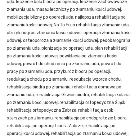
uda
,
leczenie bólu biodra po operacji
,
leczenie zachowawcze
złamania uda
,
masaż leczniczy po złamaniu kości udowej
,
mobilizacja blizny po operacji uda
,
najlepsza rehabilitacja po
złamaniu kości udowej
,
No To Fizjo rehabilitacja złamanie uda
,
obrzęk nogi po złamaniu kości udowej
,
operacja złamania kości
udowej
,
osteoporoza a złamanie kości udowej
,
pedobarografia
po złamaniu uda
,
pionizacja po operacji uda
,
plan rehabilitacji
po złamaniu kości udowej
,
powikłania po złamaniu kości
udowej
,
powrót do chodzenia po złamaniu uda
,
powrót do
pracy po złamaniu uda
,
przykurcz biodra po operacji
,
reedukacja chodu po złamaniu
,
reedukacja wzorca chodu
,
rehabilitacja biodra po złamaniu
,
rehabilitacja domowa po
złamaniu uda
,
rehabilitacja Gliwice biodro
,
rehabilitacja kolana
po złamaniu kości udowej
,
rehabilitacja ortopedyczna Śląsk
,
rehabilitacja ortopedyczna Zabrze
,
rehabilitacja osób
starszych po złamaniu
,
rehabilitacja po endoprotezie biodra
,
rehabilitacja po operacji biodra Zabrze
,
rehabilitacja po
operacji kości udowej
,
rehabilitacja po złamaniu kości udowej
,