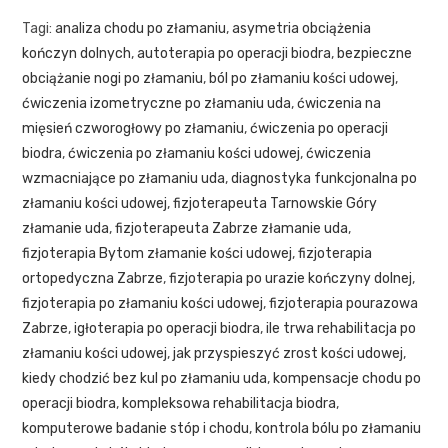
Tagi
:
analiza chodu po złamaniu
,
asymetria obciążenia
kończyn dolnych
,
autoterapia po operacji biodra
,
bezpieczne
obciążanie nogi po złamaniu
,
ból po złamaniu kości udowej
,
ćwiczenia izometryczne po złamaniu uda
,
ćwiczenia na
mięsień czworogłowy po złamaniu
,
ćwiczenia po operacji
biodra
,
ćwiczenia po złamaniu kości udowej
,
ćwiczenia
wzmacniające po złamaniu uda
,
diagnostyka funkcjonalna po
złamaniu kości udowej
,
fizjoterapeuta Tarnowskie Góry
złamanie uda
,
fizjoterapeuta Zabrze złamanie uda
,
fizjoterapia Bytom złamanie kości udowej
,
fizjoterapia
ortopedyczna Zabrze
,
fizjoterapia po urazie kończyny dolnej
,
fizjoterapia po złamaniu kości udowej
,
fizjoterapia pourazowa
Zabrze
,
igłoterapia po operacji biodra
,
ile trwa rehabilitacja po
złamaniu kości udowej
,
jak przyspieszyć zrost kości udowej
,
kiedy chodzić bez kul po złamaniu uda
,
kompensacje chodu po
operacji biodra
,
kompleksowa rehabilitacja biodra
,
komputerowe badanie stóp i chodu
,
kontrola bólu po złamaniu