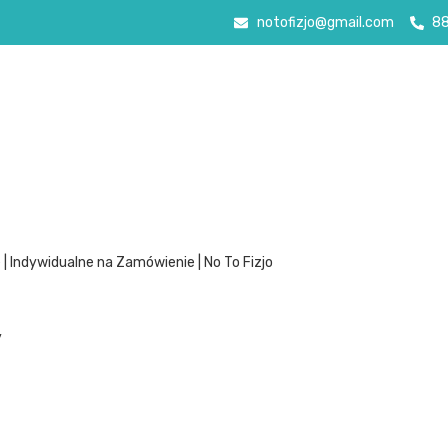
notofizjo@gmail.com
8
| Indywidualne na Zamówienie | No To Fizjo
y