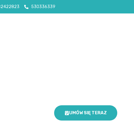
82422823
530336339
UMÓW SIĘ TERAZ