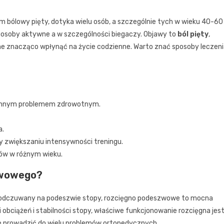
m bólowy pięty, dotyka wielu osób, a szczególnie tych w wieku 40-60
ć osoby aktywne a w szczególności biegaczy. Objawy to
ból pięty
,
e znacząco wpłynąć na życie codzienne. Warto znać sposoby leczen
chnym problemem zdrowotnym.
a.
y zwiększaniu intensywności treningu.
ów w różnym wieku.
szwowego?
 odczuwany na podeszwie stopy, rozcięgno podeszwowe to mocna
 obciążeń i stabilności stopy, właściwe funkcjonowanie rozcięgna jes
że prowadzić do wielu problemów ortopedycznych.