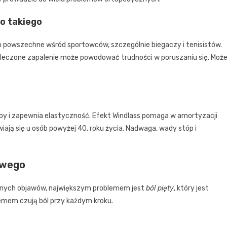
o takiego
to powszechne wśród sportowców, szczególnie biegaczy i tenisistów.
ieleczone zapalenie może powodować trudności w poruszaniu się. Moż
topy i zapewnia elastyczność. Efekt Windlass pomaga w amortyzacji
ają się u osób powyżej 40. roku życia. Nadwaga, wady stóp i
owego
mnych objawów, największym problemem jest
ból pięty
, który jest
lemem czują ból przy każdym kroku.