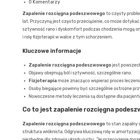
0 Komentarzy
Zapalenie rozcięgna podeszwowego
to częsty proble
lat. Przyczyną jest często przeciążenie, co może dotyka
sztywność rano i dyskomfort podczas chodzenia mogą on
i rolę fizjoterapii w walce z tym schorzeniem.
Kluczowe informacje
Zapalenie rozcięgna podeszwowego
jest powsze
Objawy obejmują ból i sztywność, szczególnie rano.
Fizjoterapia
może znacząco wspierać proces leczeni
Osoby biegające powinny być szczególnie ostrożne prz
Nowoczesne metody leczenia są dostępne dla pacjent
Co to jest zapalenie rozcięgna pode
Zapalenie rozcięgna podeszwowego
to stan zapalny
struktura włóknista. Odgrywa kluczową rolę w amortyzacji
niezbędne dla zdrowia układu ruchu. Jej przeciążenie mo