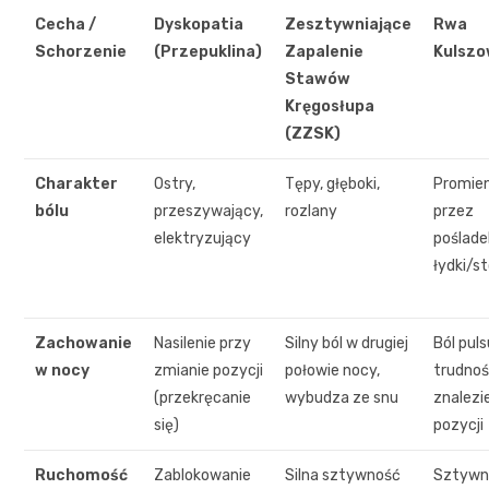
Cecha /
Dyskopatia
Zesztywniające
Rwa
Schorzenie
(Przepuklina)
Zapalenie
Kulsz
Stawów
Kręgosłupa
(ZZSK)
Charakter
Ostry,
Tępy, głęboki,
Promien
bólu
przeszywający,
rozlany
przez
elektryzujący
poślade
łydki/s
Zachowanie
Nasilenie przy
Silny ból w drugiej
Ból puls
w nocy
zmianie pozycji
połowie nocy,
trudno
(przekręcanie
wybudza ze snu
znalezi
się)
pozycji
Ruchomość
Zablokowanie
Silna sztywność
Sztywn