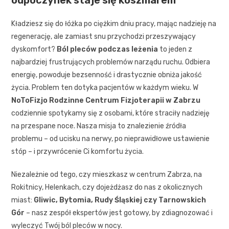
odpoczynek staje się koszmarem
Kładziesz się do łóżka po ciężkim dniu pracy, mając nadzieję na
regenerację, ale zamiast snu przychodzi przeszywający
dyskomfort?
Ból pleców podczas leżenia
to jeden z
najbardziej frustrujących problemów narządu ruchu. Odbiera
energię, powoduje bezsenność i drastycznie obniża jakość
życia. Problem ten dotyka pacjentów w każdym wieku. W
NoToFizjo Rodzinne Centrum Fizjoterapii w Zabrzu
codziennie spotykamy się z osobami, które straciły nadzieję
na przespane noce. Nasza misja to znalezienie źródła
problemu – od ucisku na nerwy, po nieprawidłowe ustawienie
stóp – i przywrócenie Ci komfortu życia.
Niezależnie od tego, czy mieszkasz w centrum Zabrza, na
Rokitnicy, Helenkach, czy dojeżdżasz do nas z okolicznych
miast:
Gliwic, Bytomia, Rudy Śląskiej czy Tarnowskich
Gór
– nasz zespół ekspertów jest gotowy, by zdiagnozować i
wyleczyć Twój ból pleców w nocy.