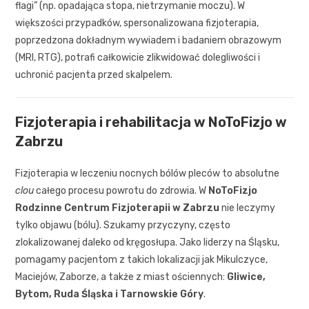
flagi” (np. opadająca stopa, nietrzymanie moczu). W
większości przypadków, spersonalizowana fizjoterapia,
poprzedzona dokładnym wywiadem i badaniem obrazowym
(MRI, RTG), potrafi całkowicie zlikwidować dolegliwości i
uchronić pacjenta przed skalpelem.
Fizjoterapia i rehabilitacja w NoToFizjo w
Zabrzu
Fizjoterapia w leczeniu nocnych bólów pleców to absolutne
clou
całego procesu powrotu do zdrowia. W
NoToFizjo
Rodzinne Centrum Fizjoterapii w Zabrzu
nie leczymy
tylko objawu (bólu). Szukamy przyczyny, często
zlokalizowanej daleko od kręgosłupa. Jako liderzy na Śląsku,
pomagamy pacjentom z takich lokalizacji jak Mikulczyce,
Maciejów, Zaborze, a także z miast ościennych:
Gliwice,
Bytom, Ruda Śląska i Tarnowskie Góry
.