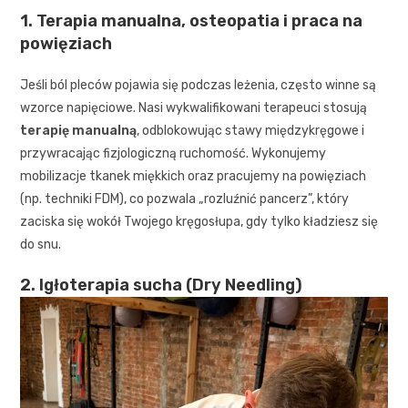
1. Terapia manualna, osteopatia i praca na
powięziach
Jeśli ból pleców pojawia się podczas leżenia, często winne są
wzorce napięciowe. Nasi wykwalifikowani terapeuci stosują
terapię manualną
, odblokowując stawy międzykręgowe i
przywracając fizjologiczną ruchomość. Wykonujemy
mobilizacje tkanek miękkich oraz pracujemy na powięziach
(np. techniki FDM), co pozwala „rozluźnić pancerz”, który
zaciska się wokół Twojego kręgosłupa, gdy tylko kładziesz się
do snu.
2. Igłoterapia sucha (Dry Needling)