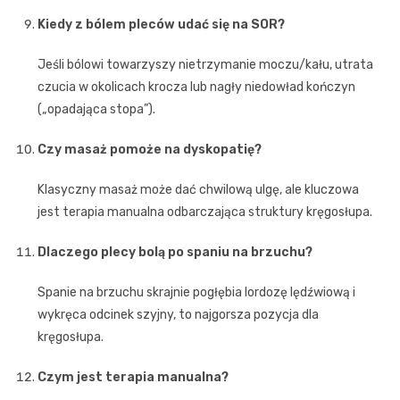
Kiedy z bólem pleców udać się na SOR?
Jeśli bólowi towarzyszy nietrzymanie moczu/kału, utrata
czucia w okolicach krocza lub nagły niedowład kończyn
(„opadająca stopa”).
Czy masaż pomoże na dyskopatię?
Klasyczny masaż może dać chwilową ulgę, ale kluczowa
jest terapia manualna odbarczająca struktury kręgosłupa.
Dlaczego plecy bolą po spaniu na brzuchu?
Spanie na brzuchu skrajnie pogłębia lordozę lędźwiową i
wykręca odcinek szyjny, to najgorsza pozycja dla
kręgosłupa.
Czym jest terapia manualna?