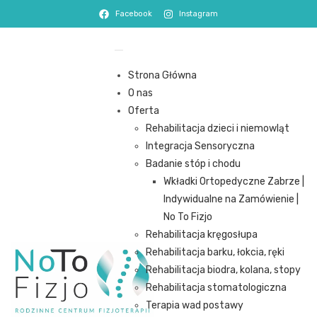
Facebook
Instagram
Strona Główna
O nas
Oferta
Rehabilitacja dzieci i niemowląt
Integracja Sensoryczna
Badanie stóp i chodu
Wkładki Ortopedyczne Zabrze |
Indywidualne na Zamówienie |
No To Fizjo
Rehabilitacja kręgosłupa
Rehabilitacja barku, łokcia, ręki
Rehabilitacja biodra, kolana, stopy
Rehabilitacja stomatologiczna
Terapia wad postawy