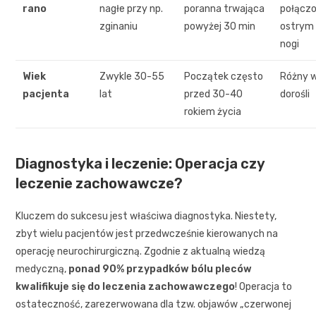
rano
nagłe przy np.
poranna trwająca
połączo
zginaniu
powyżej 30 min
ostrym
nogi
Wiek
Zwykle 30-55
Początek często
Różny w
pacjenta
lat
przed 30-40
dorośli
rokiem życia
Diagnostyka i leczenie: Operacja czy
leczenie zachowawcze?
Kluczem do sukcesu jest właściwa diagnostyka. Niestety,
zbyt wielu pacjentów jest przedwcześnie kierowanych na
operację neurochirurgiczną. Zgodnie z aktualną wiedzą
medyczną,
ponad 90% przypadków bólu pleców
kwalifikuje się do leczenia zachowawczego
! Operacja to
ostateczność, zarezerwowana dla tzw. objawów „czerwonej