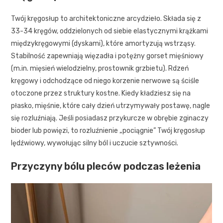
Twój kręgosłup to architektoniczne arcydzieło. Składa się z
33-34 kręgów, oddzielonych od siebie elastycznymi krążkami
międzykręgowymi (dyskami), które amortyzują wstrząsy.
Stabilność zapewniają więzadła i potężny gorset mięśniowy
(m.in. mięsień wielodzielny, prostownik grzbietu). Rdzeń
kręgowy i odchodzące od niego korzenie nerwowe są ściśle
otoczone przez struktury kostne. Kiedy kładziesz się na
płasko, mięśnie, które cały dzień utrzymywały postawę, nagle
się rozluźniają. Jeśli posiadasz przykurcze w obrębie zginaczy
bioder lub powięzi, to rozluźnienie „pociągnie” Twój kręgosłup
lędźwiowy, wywołując silny ból i uczucie sztywności.
Przyczyny bólu pleców podczas leżenia