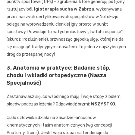
punkty spustowe (TrPs) – zgrubienia, które generują potężny,
rzutujący ból.
Igłoterapia sucha w Zabrzu
, wykonywana
przez naszych certyfikowanych specjalistów w NoToFizjo,
polega na wprowadzeniu cienkiej igły prosto w punkt
spustowy. Powoduje to natychmiastowy „twitch response”
(skurcz i rozluźnienie), przynosząc głęboką ulgę, której nie da
się osiągnąć tradycyjnym masażem. To jedna z najszybszych
dróg do przespanej nocy!
3. Anatomia w praktyce: Badanie stóp,
chodu i wkładki ortopedyczne (Nasza
Specjalność)
Zastanawiasz się, co wspólnego mają Twoje stopy z bólem
pleców podczas leżenia? Odpowiedź brzmi:
WSZYSTKO
.
Ciało człowieka działa na zasadzie łańcuchów
kinematycznych i taśm anatomicznych (wg koncepcji
Anatomy Trains). Jeśli Twoja stopa ma tendencję do