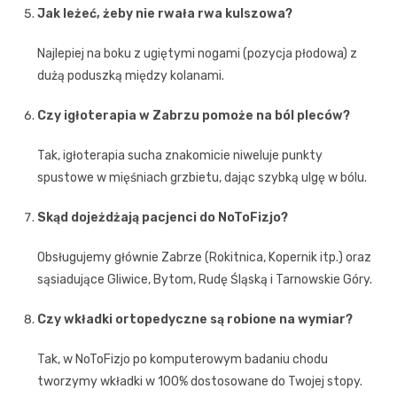
Jak leżeć, żeby nie rwała rwa kulszowa?
Najlepiej na boku z ugiętymi nogami (pozycja płodowa) z
dużą poduszką między kolanami.
Czy igłoterapia w Zabrzu pomoże na ból pleców?
Tak, igłoterapia sucha znakomicie niweluje punkty
spustowe w mięśniach grzbietu, dając szybką ulgę w bólu.
Skąd dojeżdżają pacjenci do NoToFizjo?
Obsługujemy głównie Zabrze (Rokitnica, Kopernik itp.) oraz
sąsiadujące Gliwice, Bytom, Rudę Śląską i Tarnowskie Góry.
Czy wkładki ortopedyczne są robione na wymiar?
Tak, w NoToFizjo po komputerowym badaniu chodu
tworzymy wkładki w 100% dostosowane do Twojej stopy.