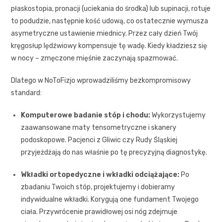
płaskostopia, pronacji (uciekania do środka) lub supinacji, rotuje
to podudzie, następnie kość udową, co ostatecznie wymusza
asymetryczne ustawienie miednicy. Przez cały dzień Twój
kręgosłup lędźwiowy kompensuje tę wadę. Kiedy kładziesz się
w nocy – zmęczone mięśnie zaczynają spazmować.
Dlatego w NoToFizjo wprowadziliśmy bezkompromisowy
standard:
Komputerowe badanie stóp i chodu:
Wykorzystujemy
zaawansowane maty tensometryczne i skanery
podoskopowe. Pacjenci z Gliwic czy Rudy Śląskiej
przyjeżdżają do nas właśnie po tę precyzyjną diagnostykę.
Wkładki ortopedyczne i wkładki odciążające:
Po
zbadaniu Twoich stóp, projektujemy i dobieramy
indywidualne wkładki. Korygują one fundament Twojego
ciała. Przywrócenie prawidłowej osi nóg zdejmuje