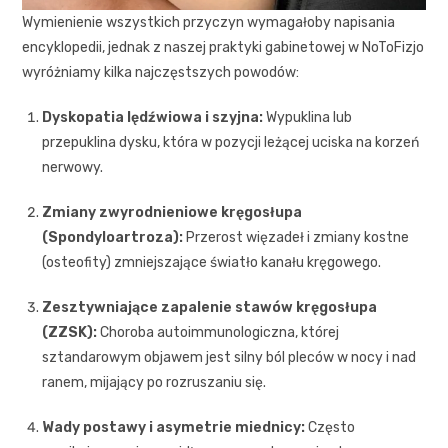
Wymienienie wszystkich przyczyn wymagałoby napisania
encyklopedii, jednak z naszej praktyki gabinetowej w NoToFizjo
wyróżniamy kilka najczęstszych powodów:
Dyskopatia lędźwiowa i szyjna:
Wypuklina lub
przepuklina dysku, która w pozycji leżącej uciska na korzeń
nerwowy.
Zmiany zwyrodnieniowe kręgosłupa
(Spondyloartroza):
Przerost więzadeł i zmiany kostne
(osteofity) zmniejszające światło kanału kręgowego.
Zesztywniające zapalenie stawów kręgosłupa
(ZZSK):
Choroba autoimmunologiczna, której
sztandarowym objawem jest silny ból pleców w nocy i nad
ranem, mijający po rozruszaniu się.
Wady postawy i asymetrie miednicy:
Często