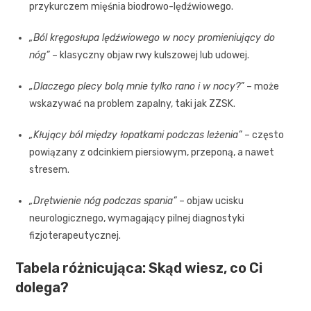
przykurczem mięśnia biodrowo-lędźwiowego.
„Ból kręgosłupa lędźwiowego w nocy promieniujący do
nóg”
– klasyczny objaw rwy kulszowej lub udowej.
„Dlaczego plecy bolą mnie tylko rano i w nocy?”
– może
wskazywać na problem zapalny, taki jak ZZSK.
„Kłujący ból między łopatkami podczas leżenia”
– często
powiązany z odcinkiem piersiowym, przeponą, a nawet
stresem.
„Drętwienie nóg podczas spania”
– objaw ucisku
neurologicznego, wymagający pilnej diagnostyki
fizjoterapeutycznej.
Tabela różnicująca: Skąd wiesz, co Ci
dolega?