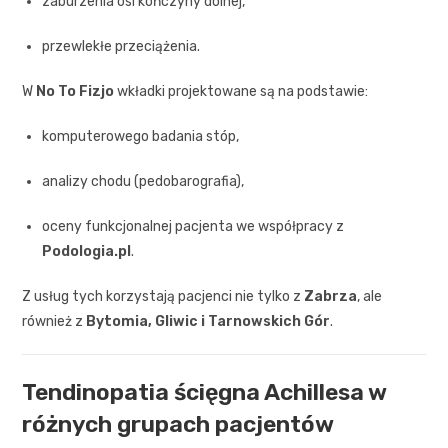
zaburzenia osi kończyny dolnej,
przewlekłe przeciążenia.
W
No To Fizjo
wkładki projektowane są na podstawie:
komputerowego badania stóp,
analizy chodu (pedobarografia),
oceny funkcjonalnej pacjenta we współpracy z
Podologia.pl
.
Z usług tych korzystają pacjenci nie tylko z
Zabrza
, ale
również z
Bytomia, Gliwic i Tarnowskich Gór
.
Tendinopatia ścięgna Achillesa w
różnych grupach pacjentów