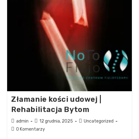
Złamanie kości udowej |
Rehabilitacja Bytom
admin
12 grudnia, 2025
Uncategorized
0 Komentarzy