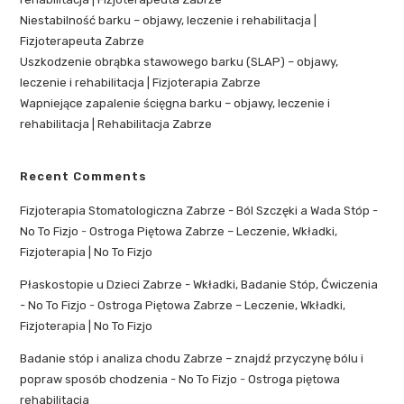
Niestabilność barku – objawy, leczenie i rehabilitacja |
Fizjoterapeuta Zabrze
Uszkodzenie obrąbka stawowego barku (SLAP) – objawy,
leczenie i rehabilitacja | Fizjoterapia Zabrze
Wapniejące zapalenie ścięgna barku – objawy, leczenie i
rehabilitacja | Rehabilitacja Zabrze
Recent Comments
Fizjoterapia Stomatologiczna Zabrze - Ból Szczęki a Wada Stóp -
No To Fizjo
-
Ostroga Piętowa Zabrze – Leczenie, Wkładki,
Fizjoterapia | No To Fizjo
Płaskostopie u Dzieci Zabrze - Wkładki, Badanie Stóp, Ćwiczenia
- No To Fizjo
-
Ostroga Piętowa Zabrze – Leczenie, Wkładki,
Fizjoterapia | No To Fizjo
Badanie stóp i analiza chodu Zabrze – znajdź przyczynę bólu i
popraw sposób chodzenia - No To Fizjo
-
Ostroga piętowa
rehabilitacja