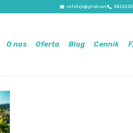
notofizjo@gmail.com
8824228
O nas
Oferta
Blog
Cennik