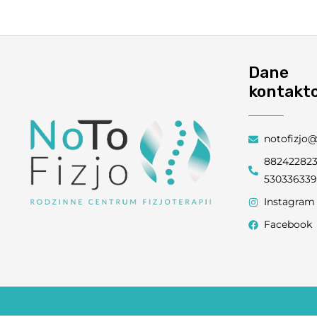
Dane
kontakt
notofizjo
88242282
53033633
Instagram
Facebook