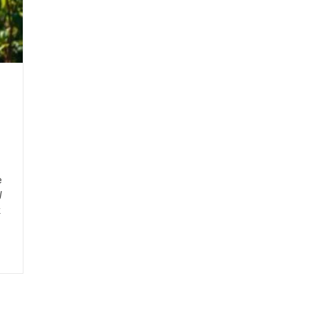
e
W
k