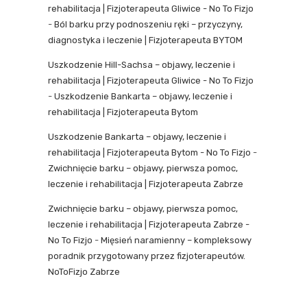
rehabilitacja | Fizjoterapeuta Gliwice - No To Fizjo
-
Ból barku przy podnoszeniu ręki – przyczyny,
diagnostyka i leczenie | Fizjoterapeuta BYTOM
Uszkodzenie Hill-Sachsa – objawy, leczenie i
rehabilitacja | Fizjoterapeuta Gliwice - No To Fizjo
-
Uszkodzenie Bankarta – objawy, leczenie i
rehabilitacja | Fizjoterapeuta Bytom
Uszkodzenie Bankarta – objawy, leczenie i
rehabilitacja | Fizjoterapeuta Bytom - No To Fizjo
-
Zwichnięcie barku – objawy, pierwsza pomoc,
leczenie i rehabilitacja | Fizjoterapeuta Zabrze
Zwichnięcie barku – objawy, pierwsza pomoc,
leczenie i rehabilitacja | Fizjoterapeuta Zabrze -
No To Fizjo
-
Mięsień naramienny – kompleksowy
poradnik przygotowany przez fizjoterapeutów.
NoToFizjo Zabrze