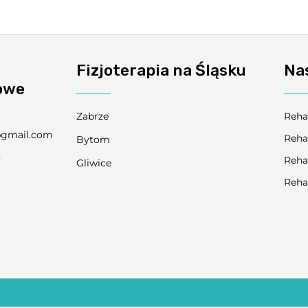
Fizjoterapia na Śląsku
Na
owe
Zabrze
Reha
@gmail.com
Reha
Bytom
3
Reha
Gliwice
9
Reha
© COPYRIGHT 2024
NO TO FIZJO