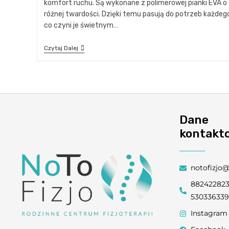
komfort ruchu. Są wykonane z polimerowej pianki EVA o
różnej twardości. Dzięki temu pasują do potrzeb każdego
co czyni je świetnym…
Czytaj Dalej
Dane
kontakt
notofizjo
88242282
53033633
Instagram