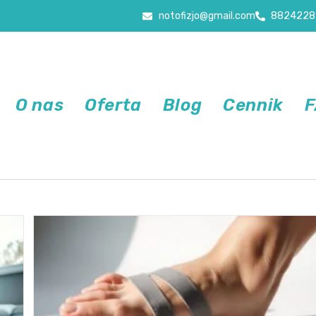
notofizjo@gmail.com
8824228
O nas
Oferta
Blog
Cennik