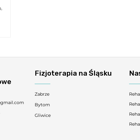
,
Fizjoterapia na Śląsku
Na
owe
Zabrze
Reha
@gmail.com
Reha
Bytom
3
Reha
Gliwice
9
Reha