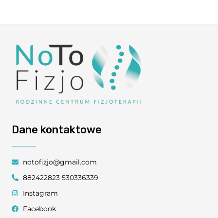
Dane kontaktowe
notofizjo@gmail.com
882422823 530336339
Instagram
Facebook