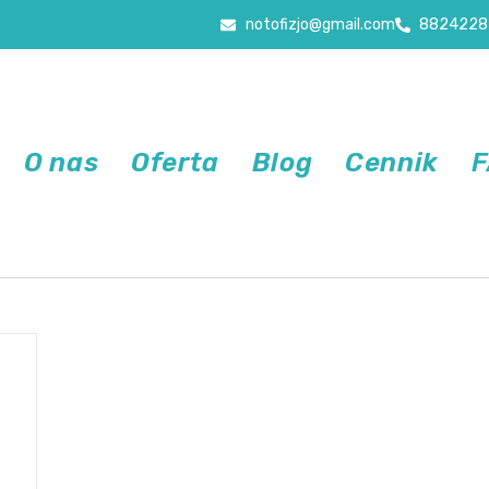
notofizjo@gmail.com
8824228
O nas
Oferta
Blog
Cennik