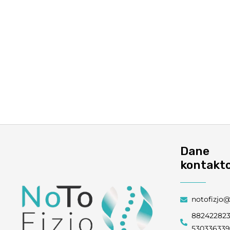
Dane
kontakt
notofizjo
88242282
53033633