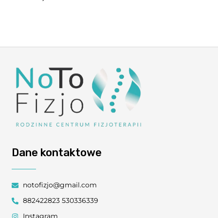
Dane kontaktowe
notofizjo@gmail.com
882422823 530336339
Instagram