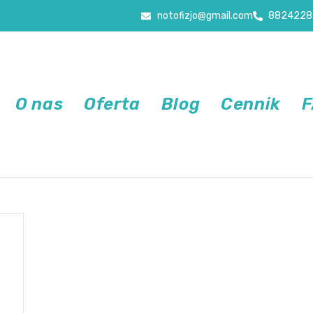
notofizjo@gmail.com
8824228
O nas
Oferta
Blog
Cennik