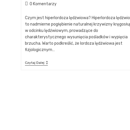
0 Komentarzy
Czym jest hiperlordoza lędźwiowa? Hiperlordoza lędźwi
to nadmierne pogłębienie naturalnej krzywizny kręgosł
w odcinku lędźwiowym, prowadzące do
charakterystycznego wysunięcia pośladków i wypięcia
brzucha. Warto podkreślić, że lordoza lędźwiowa jest
fizjologicznym…
Czytaj Dalej