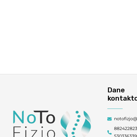
Dane
kontakt
notofizjo
88242282
53033633