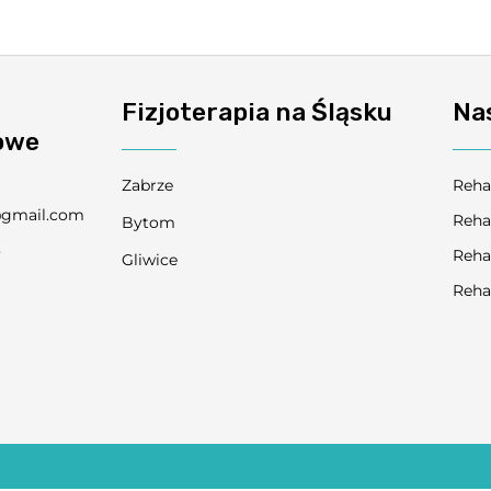
Fizjoterapia na Śląsku
Na
owe
Zabrze
Reha
@gmail.com
Reha
Bytom
3
Reha
Gliwice
9
Reha
© COPYRIGHT 2024
NO TO FIZJO