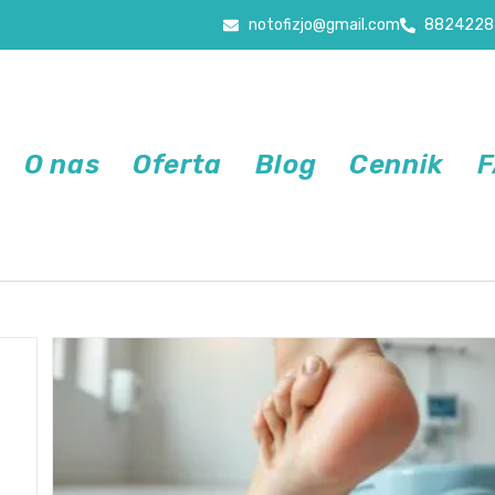
notofizjo@gmail.com
8824228
O nas
Oferta
Blog
Cennik