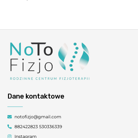
Dane kontaktowe
notofizjo@gmail.com
882422823 530336339
Instagram