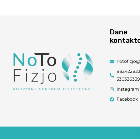
Dane
kontakt
notofizjo
88242282
53033633
Instagram
Facebook