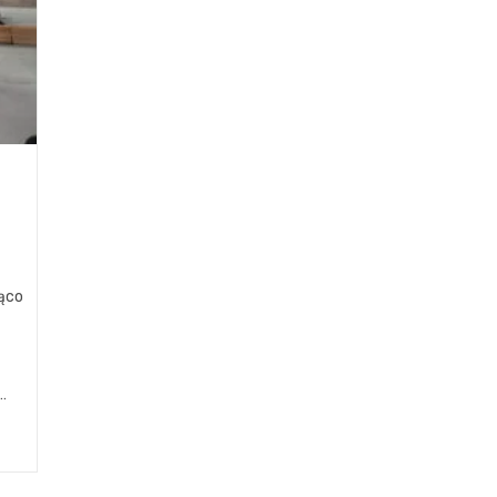
ąco
…