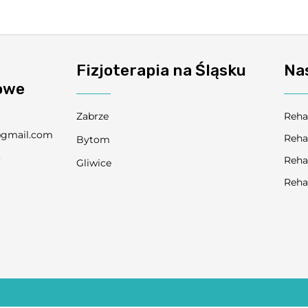
Fizjoterapia na Śląsku
Na
owe
Zabrze
Reha
@gmail.com
Reha
Bytom
3
Reha
Gliwice
9
Reha
© COPYRIGHT 2024
NO TO FIZJO