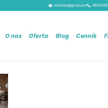
notofizjo@gmail.com
8824228
O nas
Oferta
Blog
Cennik