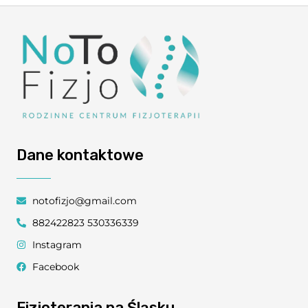
Dane kontaktowe
notofizjo@gmail.com
882422823 530336339
Instagram
Facebook
Fizjoterapia na Śląsku