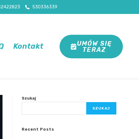
82422823
530336339
UMÓW SIĘ
Q
Kontakt
TERAZ
Szukaj
SZUKAJ
Recent Posts