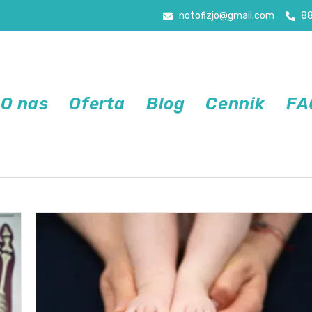
notofizjo@gmail.com
8
O nas
Oferta
Blog
Cennik
FA