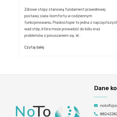
Zdrowe stopy stanowią fundament prawidłowej
postawy ciała i komfortu w codziennym
funkcjonowaniu. Płaskostopie to jedna z najczęstszyc
wad stóp, która może prowadzić do bólu oraz
problemów z poruszaniem się. W…
Czytaj dalej
Dane k
notofizj
88242282