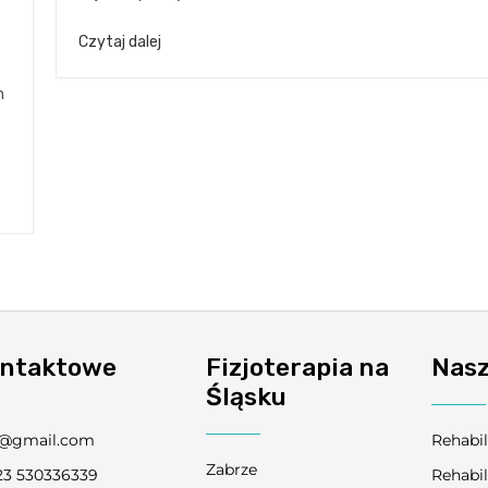
Czytaj dalej
h
ontaktowe
Fizjoterapia na
Nasz
Śląsku
o@gmail.com
Rehabil
Zabrze
3 530336339
Rehabil