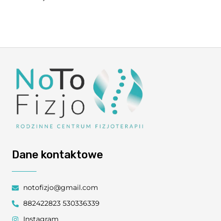
Dane kontaktowe
notofizjo@gmail.com
882422823 530336339
Instagram